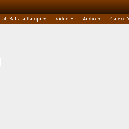
itab Bahasa Rampi
Video
Audio
Galeri F