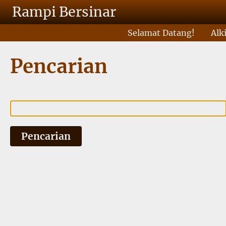
Lompat ke isi utama
Rampi Bersinar
Selamat Datang!
Alk
Pencarian