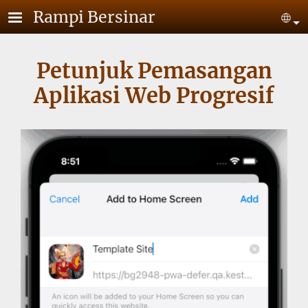
Lompat ke isi utama
Rampi Bersinar
Se
Petunjuk Pemasangan
Aplikasi Web Progresif